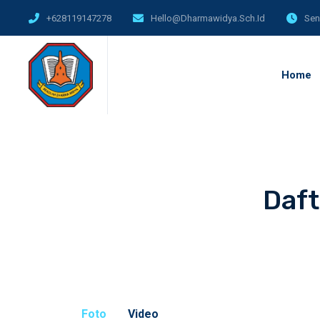
+628119147278
Hello@dharmawidya.sch.id
Sen
Home
Daft
Foto
Video