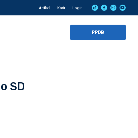
Artikel
Karir
Login
PPDB
eo SD