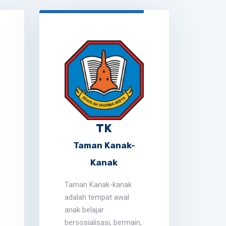
TK
Taman Kanak-
S
Kanak
Seko
fond
Taman Kanak-kanak
pend
adalah tempat awal
anak 
anak belajar
keter
bersosialisasi, bermain,