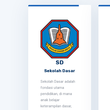
SD
k-
Sekolah Dasar
Sekolah Dasar adalah
fondasi utama
ak
pendidikan, di mana
l
anak belajar
keterampilan dasar,
main,