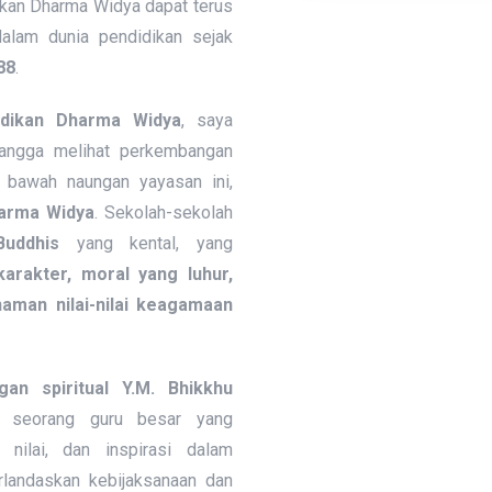
ikan Dharma Widya dapat terus
alam dunia pendidikan sejak
88
.
idikan Dharma Widya
, saya
angga melihat perkembangan
 bawah naungan yayasan ini,
arma Widya
. Sekolah-sekolah
Buddhis
yang kental, yang
arakter, moral yang luhur,
naman nilai-nilai keagamaan
gan spiritual Y.M. Bhikkhu
, seorang guru besar yang
 nilai, dan inspirasi dalam
landaskan kebijaksanaan dan