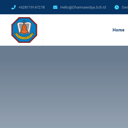
+628119147278
Hello@dharmawidya.sch.id
Sen
Home