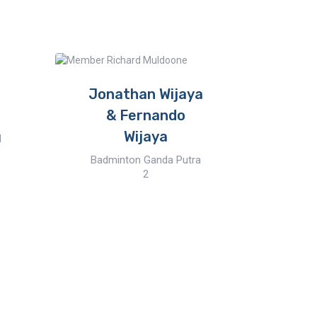
Jonathan Wijaya
C
& Fernando
W
Wijaya
Ap
l
W
Badminton Ganda Putra
2
Pre
L