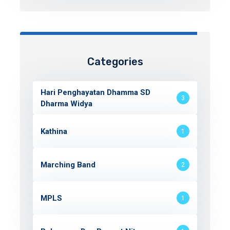
Categories
Hari Penghayatan Dhamma SD
3
Dharma Widya
Kathina
1
Marching Band
2
MPLS
1