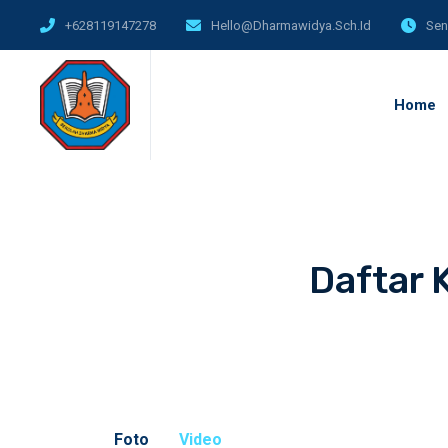
+628119147278
Hello@dharmawidya.sch.id
Sen
Home
Daftar 
Foto
Video