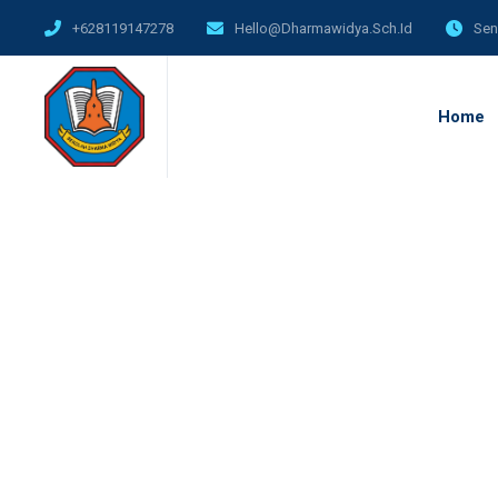
+628119147278
Hello@dharmawidya.sch.id
Sen
Home